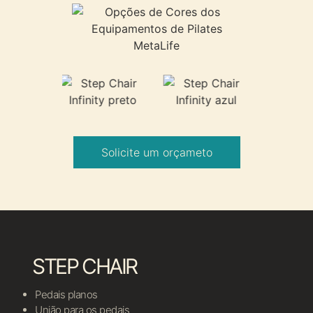
Solicite um orçameto
STEP CHAIR
Pedais planos
União para os pedais