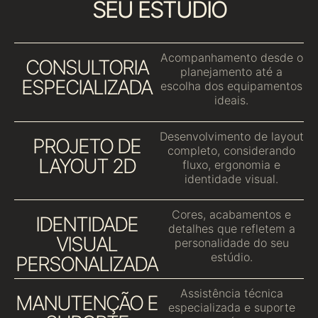
SEU ESTÚDIO
Acompanhamento desde o
CONSULTORIA
planejamento até a
ESPECIALIZADA
escolha dos equipamentos
ideais.
Desenvolvimento de layout
PROJETO DE
completo, considerando
LAYOUT 2D
fluxo, ergonomia e
identidade visual.
Cores, acabamentos e
IDENTIDADE
detalhes que refletem a
VISUAL
personalidade do seu
estúdio.
PERSONALIZADA
Assistência técnica
MANUTENÇÃO E
especializada e suporte