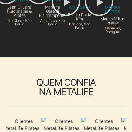
Jean Oliveira
Mariana
PAULA KIM
MARISA
Fisioterapia &
Geraldi
MILTOS
Studio Paula
Pilates
Fisioterapeuta
Kim
Marisa Miltos
Rio Claro - São
Araçatuba, São
Pilates
Paulo
Paulo
Bertioga, São
Paulo
Assunção,
Paraguai
QUEM CONFIA
NA METALIFE