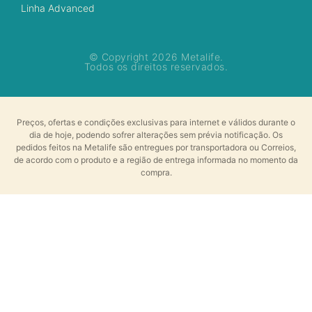
Linha Advanced
© Copyright 2026 Metalife.
Todos os direitos reservados.
Preços, ofertas e condições exclusivas para internet e válidos durante o
dia de hoje, podendo sofrer alterações sem prévia notificação. Os
pedidos feitos na Metalife são entregues por transportadora ou Correios,
de acordo com o produto e a região de entrega informada no momento da
compra.