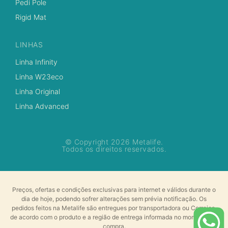
Pedi Pole
Rigid Mat
LINHAS
Linha Infinity
Linha W23eco
Linha Original
Linha Advanced
© Copyright 2026 Metalife.
Todos os direitos reservados.
Preços, ofertas e condições exclusivas para internet e válidos durante o
dia de hoje, podendo sofrer alterações sem prévia notificação. Os
pedidos feitos na Metalife são entregues por transportadora ou Correios,
de acordo com o produto e a região de entrega informada no momento da
compra.