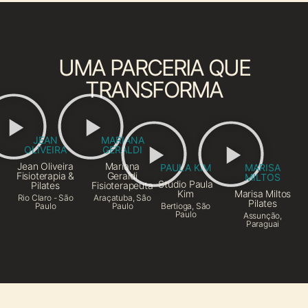
UMA PARCERIA QUE
TRANSFORMA
JEAN
MARIANA
OLIVEIRA
GERALDI
Jean Oliveira
Mariana
PAULA KIM
MARISA
Fisioterapia &
Geraldi
MILTOS
Studio Paula
Pilates
Fisioterapeuta
Kim
Marisa Miltos
Rio Claro - São
Araçatuba, São
Pilates
Paulo
Paulo
Bertioga, São
Paulo
Assunção,
Paraguai