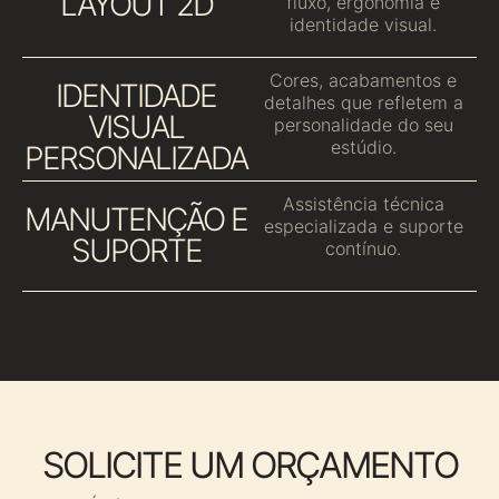
LAYOUT 2D
fluxo, ergonomia e
identidade visual.
Cores, acabamentos e
IDENTIDADE
detalhes que refletem a
VISUAL
personalidade do seu
estúdio.
PERSONALIZADA
Assistência técnica
MANUTENÇÃO E
especializada e suporte
SUPORTE
contínuo.
SOLICITE UM ORÇAMENTO