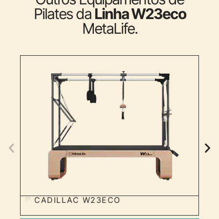
Pilates da
Linha W23eco
MetaLife.
CADILLAC W23ECO
01
02