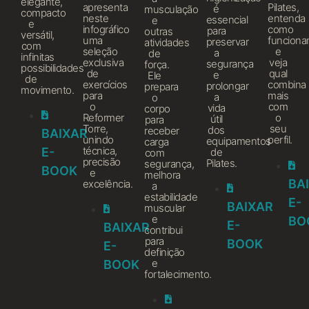
elegante,
apresenta
Pilates,
é
musculação
compacto
neste
entenda
essencial
e
e
infográfico
como
para
outras
versátil,
uma
funcion
preservar
atividades
com
seleção
e
a
de
infinitas
exclusiva
veja
segurança
força.
possibilidades
de
qual
e
Ele
de
exercícios
combina
prolongar
prepara
movimento.
para
mais
a
o
o
com
vida
corpo
Reformer
o
útil
para
Torre,
seu
dos
receber
BAIXAR
unindo
perfil.
equipamentos
carga
técnica,
E-
de
com
precisão
Pilates.
segurança,
BOOK
e
melhora
BA
excelência.
a
estabilidade
E-
BAIXAR
muscular
e
BO
E-
BAIXAR
contribui
para
BOOK
E-
definição
e
BOOK
fortalecimento.