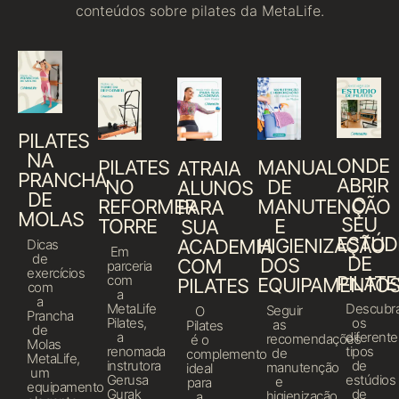
conteúdos sobre pilates da MetaLife.
PILATES
NA
ONDE
PILATES
MANUAL
ATRAIA
PRANCHA
ABRIR
NO
DE
ALUNOS
DE
O
REFORMER
MANUTENÇÃO
PARA
MOLAS
SEU
TORRE
E
SUA
ESTÚD
HIGIENIZAÇÃO
ACADEMIA
Dicas
Em
de
DE
DOS
COM
parceria
exercícios
com
PILATE
EQUIPAMENTO
PILATES
com
a
a
MetaLife
Descubr
Seguir
O
Prancha
Pilates,
os
as
Pilates
de
a
diferente
recomendações
é o
Molas
renomada
tipos
de
complemento
MetaLife,
instrutora
de
manutenção
ideal
um
Gerusa
estúdios
e
para
equipamento
Gurak
de
higienização
a