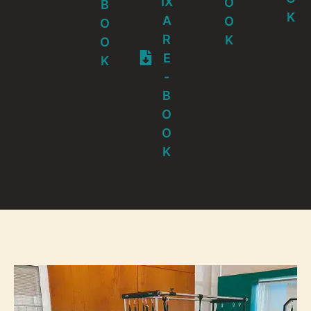
IX
O
B
K
A
O
O
R
K
O
E
K
-
B
O
O
K