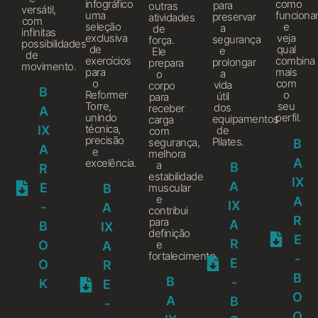
infográfico
como
para
outras
versátil,
uma
funcion
preservar
atividades
com
seleção
e
a
de
infinitas
exclusiva
veja
segurança
força.
possibilidades
de
qual
e
Ele
de
exercícios
combina
prolongar
prepara
movimento.
para
mais
a
o
o
com
vida
corpo
B
Reformer
o
útil
para
Torre,
seu
dos
receber
A
unindo
perfil.
equipamentos
carga
técnica,
IX
de
com
precisão
Pilates.
segurança,
B
A
e
melhora
A
excelência.
a
B
R
estabilidade
IX
A
E
muscular
B
e
A
IX
-
A
contribui
R
para
A
B
IX
definição
E
R
e
O
A
fortalecimento.
-
E
O
R
B
B
-
K
E
O
A
B
-
O