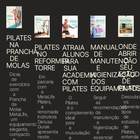
PILATES
NA
ONDE
PILATES
MANUAL
ATRAIA
PRANCHA
ABRIR
NO
DE
ALUNOS
DE
O
REFORMER
MANUTENÇÃO
PARA
MOLAS
SEU
TORRE
E
SUA
ESTÚD
HIGIENIZAÇÃO
ACADEMIA
Dicas
Em
de
DE
DOS
COM
parceria
exercícios
com
PILATE
EQUIPAMENTO
PILATES
com
a
a
MetaLife
Descubr
Seguir
O
Prancha
Pilates,
os
as
Pilates
de
a
diferente
recomendações
é o
Molas
renomada
tipos
de
complemento
MetaLife,
instrutora
de
manutenção
ideal
um
Gerusa
estúdios
e
para
equipamento
Gurak
de
higienização
a
elegante,
apresenta
Pilates,
é
musculação
compacto
neste
entenda
essencial
e
e