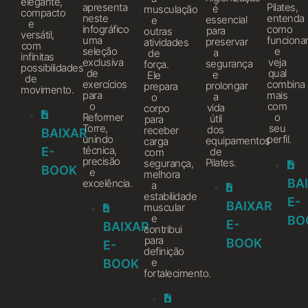
elegante,
apresenta
Pilates,
é
musculação
compacto
neste
entenda
essencial
e
e
infográfico
como
para
outras
versátil,
uma
funcion
preservar
atividades
com
seleção
e
a
de
infinitas
exclusiva
veja
segurança
força.
possibilidades
de
qual
e
Ele
de
exercícios
combina
prolongar
prepara
movimento.
para
mais
a
o
o
com
vida
corpo
Reformer
o
útil
para
Torre,
seu
dos
receber
BAIXAR
unindo
perfil.
equipamentos
carga
técnica,
E-
de
com
precisão
Pilates.
segurança,
BOOK
e
melhora
BA
excelência.
a
estabilidade
E-
BAIXAR
muscular
e
BO
E-
BAIXAR
contribui
para
BOOK
E-
definição
e
BOOK
fortalecimento.