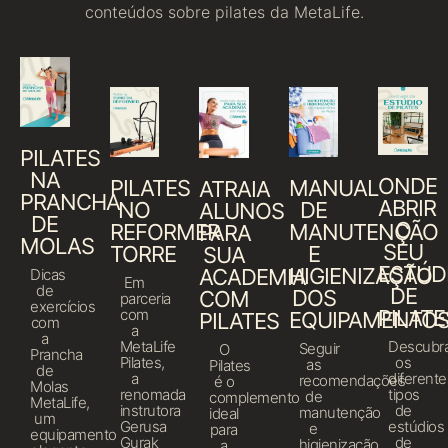
conteúdos sobre pilates da MetaLife.
PILATES
NA
ONDE
PILATES
MANUAL
ATRAIA
PRANCHA
ABRIR
NO
DE
ALUNOS
DE
O
REFORMER
MANUTENÇÃO
PARA
MOLAS
SEU
TORRE
E
SUA
ESTÚD
HIGIENIZAÇÃO
ACADEMIA
Dicas
Em
de
DE
DOS
COM
parceria
exercícios
com
PILATE
EQUIPAMENTO
PILATES
com
a
a
MetaLife
Descubr
Seguir
O
Prancha
Pilates,
os
as
Pilates
de
a
diferente
recomendações
é o
Molas
renomada
tipos
de
complemento
MetaLife,
instrutora
de
manutenção
ideal
um
Gerusa
estúdios
e
para
equipamento
Gurak
de
higienização
a