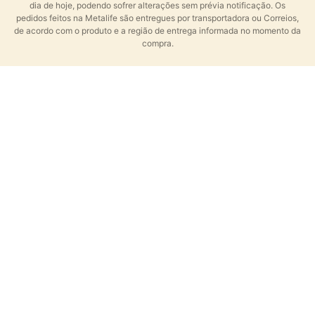
dia de hoje, podendo sofrer alterações sem prévia notificação. Os
pedidos feitos na Metalife são entregues por transportadora ou Correios,
de acordo com o produto e a região de entrega informada no momento da
compra.