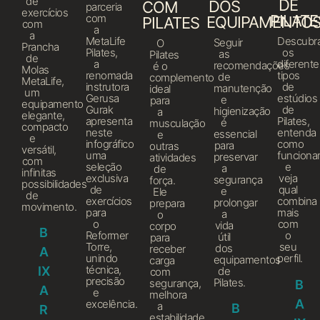
de
DE
DOS
COM
parceria
exercícios
com
PILATE
EQUIPAMENTO
PILATES
com
a
a
MetaLife
Descubr
Seguir
O
Prancha
Pilates,
os
as
Pilates
de
a
diferente
recomendações
é o
Molas
renomada
tipos
de
complemento
MetaLife,
instrutora
de
manutenção
ideal
um
Gerusa
estúdios
e
para
equipamento
Gurak
de
higienização
a
elegante,
apresenta
Pilates,
é
musculação
compacto
neste
entenda
essencial
e
e
infográfico
como
para
outras
versátil,
uma
funcion
preservar
atividades
com
seleção
e
a
de
infinitas
exclusiva
veja
segurança
força.
possibilidades
de
qual
e
Ele
de
exercícios
combina
prolongar
prepara
movimento.
para
mais
a
o
o
com
vida
corpo
B
Reformer
o
útil
para
Torre,
seu
dos
receber
A
unindo
perfil.
equipamentos
carga
técnica,
IX
de
com
precisão
Pilates.
segurança,
B
A
e
melhora
A
excelência.
a
B
R
estabilidade