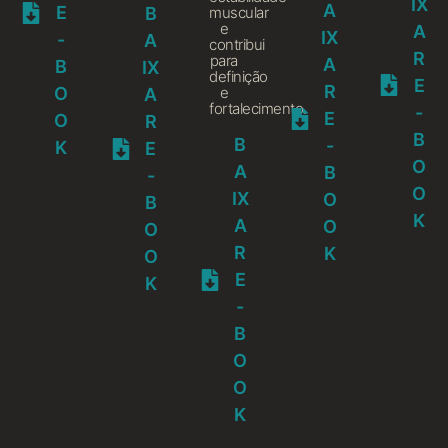
IX
A
E
muscular
B
e
A
IX
-
A
contribui
R
para
A
B
IX
definição
E
R
e
O
A
fortalecimento.
-
E
O
R
B
B
-
K
E
O
A
B
-
O
IX
O
B
K
A
O
O
R
K
O
E
K
-
B
O
O
K