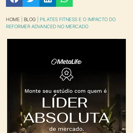
HOME
|
BLOG
|
PILATES FITNESS E O IMPACTO DO
REFORMER ADVANCED NO MERCADO