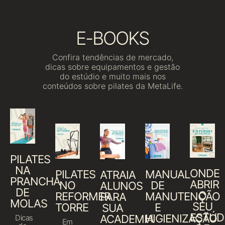
E-BOOKS
Confira tendências de mercado,
dicas sobre equipamentos e gestão
do estúdio e muito mais nos
conteúdos sobre pilates da MetaLife.
PILATES
NA
ONDE
PILATES
MANUAL
ATRAIA
PRANCHA
ABRIR
NO
DE
ALUNOS
DE
O
REFORMER
MANUTENÇÃO
PARA
MOLAS
SEU
TORRE
E
SUA
ESTÚD
HIGIENIZAÇÃO
ACADEMIA
Dicas
Em